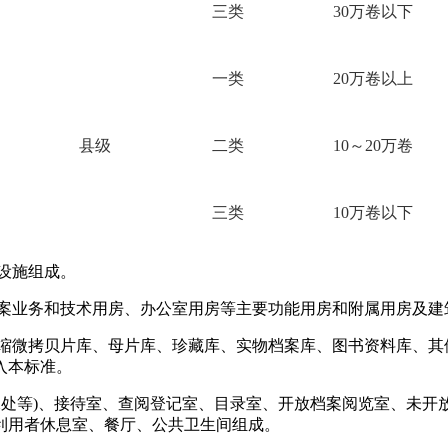
三类
30
万卷以下
一类
20
万卷以上
县级
二类
10
～20万卷
三类
10
万卷以下
设施组成。
档案业务和技术用房、办公室用房等主要功能用房和附属用房及建
、缩微拷贝片库、母片库、珍藏库、实物档案库、图书资料库、其
入本标准。
水处等)、接待室、查阅登记室、目录室、开放档案阅览室、未
利用者休息室、餐厅、公共卫生间组成。